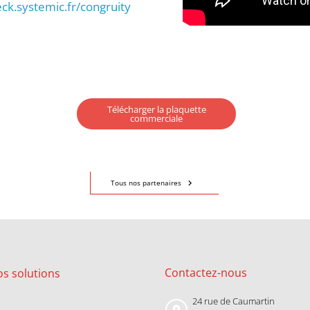
eck.systemic.fr/congruity
Télécharger la plaquette
commerciale
chevron_right
Tous nos partenaires
C
ontactez-nous
os
solutions
24 rue de Caumartin