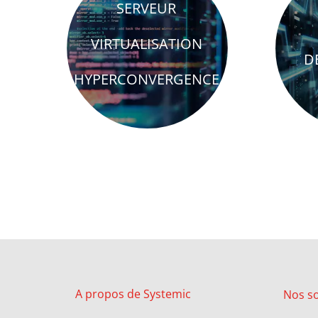
brightness_1
bri
SERVEUR
VIRTUALISATION
D
HYPERCONVERGENCE
A propos de Systemic
Nos
s