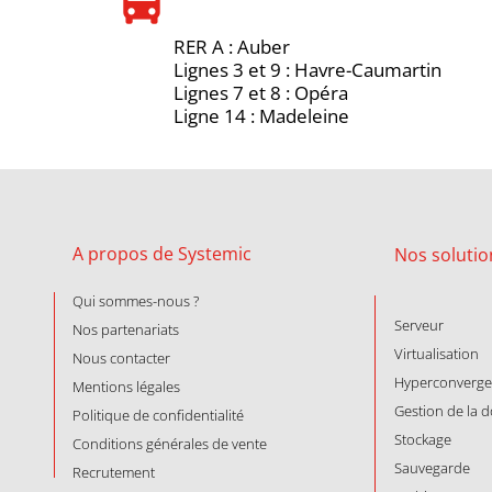
directions_bus
RER A : Auber
Lignes 3 et 9 : Havre-Caumartin
Lignes 7 et 8 : Opéra
Ligne 14 : Madeleine
A propos de Systemic
Nos
solutio
Qui sommes-nous ?
Serveur
Nos partenariats
Virtualisation
Nous contacter
Hyperconverg
Mentions légales
Gestion de la 
Politique de confidentialité
Stockage
Conditions générales de vente
Sauvegarde
Recrutement