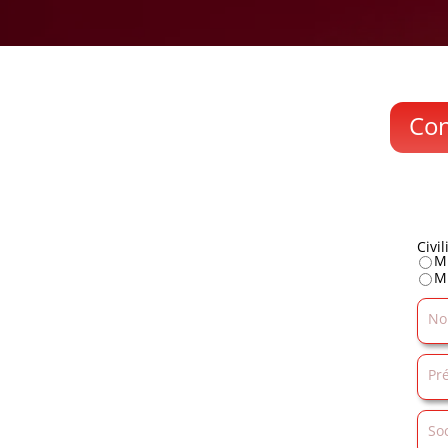
Con
Civil
M
M