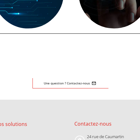
mail_outline
Une question ? Contactez-nous
C
ontactez-nous
os
solutions
24 rue de Caumartin