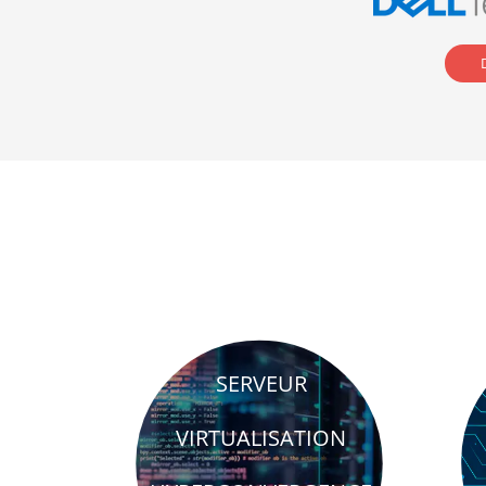
br
brightness_1
SERVEUR
VIRTUALISATION